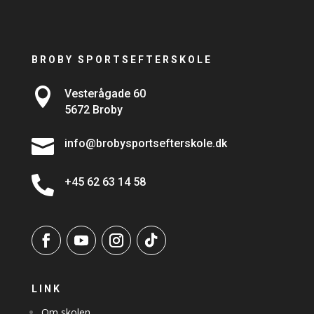
BROBY SPORTSEFTERSKOLE

Vesterågade 60
5672 Broby

info@brobysportsefterskole.dk

+45 62 63 14 58
LINK
Om skolen