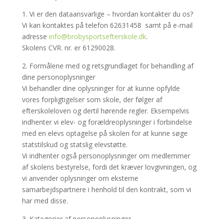
1. Vi er den dataansvarlige – hvordan kontakter du os?
Vi kan kontaktes på telefon 62631458 samt på e-mail
adresse
info@brobysportsefterskole.dk
.
Skolens CVR. nr. er 61290028.
2. Formålene med og retsgrundlaget for behandling af
dine personoplysninger
Vi behandler dine oplysninger for at kunne opfylde
vores forpligtigelser som skole, der følger af
efterskoleloven og dertil hørende regler. Eksempelvis
indhenter vi elev- og forældreoplysninger i forbindelse
med en elevs optagelse på skolen for at kunne søge
statstilskud og statslig elevstøtte.
Vi indhenter også personoplysninger om medlemmer
af skolens bestyrelse, fordi det kræver lovgivningen, og
vi anvender oplysninger om eksterne
samarbejdspartnere i henhold til den kontrakt, som vi
har med disse.
3. Kategorier af personoplysninger