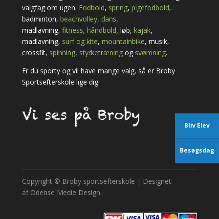
valgfag om ugen.
Fodbold
,
spring
,
pigefodbold
,
badminton,
beachvolley
,
dans
,
madlavning,
fitness
,
håndbold
, løb,
kajak
,
madlavning,
surf og kite
,
mountainbike
, musik,
crossfit,
spinning
,
styrketræning
og
svømning
.
Er du sporty og vil have mange valg, så er Broby
Sportsefterskole lige dig.
Bliv Elev
Besøgsdag
Copyright
©
Broby sportsefterskole | Designet
af
Odense Medie Design