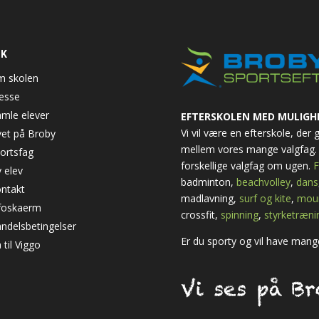
NK
 skolen
esse
mle elever
EFTERSKOLEN MED MULIGH
Vi vil være en efterskole, der
vet på Broby
mellem vores mange valgfag. 
ortsfag
forskellige valgfag om ugen.
F
 elev
badminton,
beachvolley
,
dans
ntakt
madlavning,
surf og kite
,
moun
foskaerm
crossfit,
spinning
,
styrketræni
ndelsbetingelser
Er du sporty og vil have mange
 til Viggo