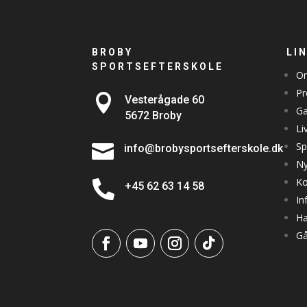
BROBY
LI
SPORTSEFTERSKOLE
Om
Pr

Vesterågade 60
Ga
5672 Broby
Li
Sp

info@brobysportsefterskole.dk
Ny
Ko

+45 62 63 14 58
In
Ha
Gå