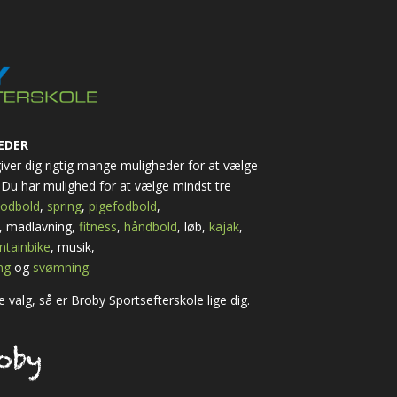
EDER
 giver dig rigtig mange muligheder for at vælge
Du har mulighed for at vælge mindst tre
odbold
,
spring
,
pigefodbold
,
, madlavning,
fitness
,
håndbold
, løb,
kajak
,
tainbike
, musik,
ng
og
svømning
.
 valg, så er Broby Sportsefterskole lige dig.