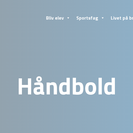
Bliv elev
Sportsfag
Livet på b
Håndbold