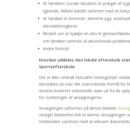
At familiens sociale situation er præget af sy
lignende. Måske kædet sammen med en betyd
At familien er kommet i klemme pga. eventue
elevstøttereglerne.
Ønsket om at hjælpe en elev til gennemførelse
om familien rammes af økonomiske problemer i
Andre forhold
Hvordan uddeles den lokale efterskole stø
Sportsefterskole
Der er ikke centralt fastsatte retningslinjer vedr
elevstøtte ud over det overordnede formål for tild
skolens konkrete individuelle skøn ud fra de opl
for vurderingen af ansøgningerne.
Ansøgningen udformes på denne blanket:
Ansøg
venligst blanketten link til skema. Ansøgningen u
medsendes sammen med al relevant dokumentati