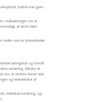
skoleophold. Støtten kan gives
sigte i målsætningen om at
rkommeligt, at deres børn
e midler som et tilskudsbeløb
ordnede betingelser og formål
kolens vurdering, således at
lse om, at skolens kurser skal
lingen og nedsættelse af
et, individuel vurdering, og i
s.: