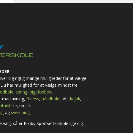
EDER
 giver dig rigtig mange muligheder for at vælge
Du har mulighed for at vælge mindst tre
odbold
,
spring
,
pigefodbold
,
, madlavning,
fitness
,
håndbold
, løb,
kajak
,
tainbike
, musik,
ng
og
svømning
.
 valg, så er Broby Sportsefterskole lige dig.