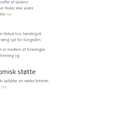
 truffet af skolens
er findes ikke andre
øtte
her.
e tilskud hos Sønderjysk
nhæng syd for Kongeåen.
an er medlem af foreningen.
eforening og
omisk støtte
du opfylder en række kriterier.
 her
.