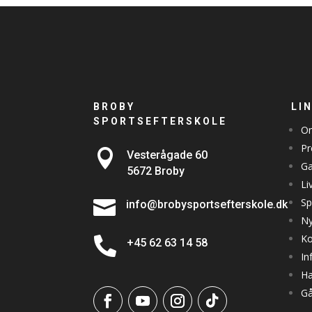
BROBY
LI
SPORTSEFTERSKOLE
Om
Pr

Vesterågade 60
Ga
5672 Broby
Li
Sp

info@brobysportsefterskole.dk
Ny
Ko

+45 62 63 14 58
In
Ha
Gå