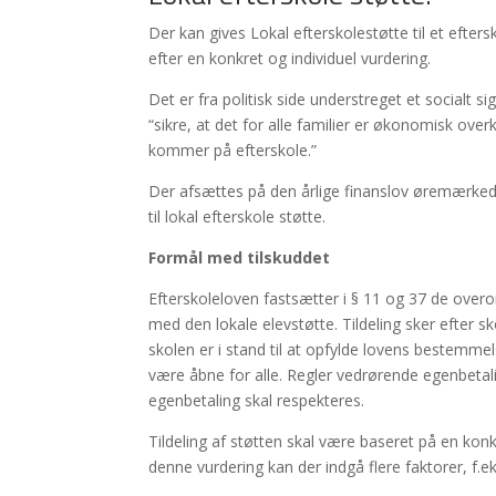
Der kan gives Lokal efterskolestøtte til et efter
efter en konkret og individuel vurdering.
Det er fra politisk side understreget et socialt 
“sikre, at det for alle familier er økonomisk ove
kommer på efterskole.”
Der afsættes på den årlige finanslov øremærked
til lokal efterskole støtte.
Formål med tilskuddet
Efterskoleloven fastsætter i § 11 og 37 de over
med den lokale elevstøtte. Tildeling sker efter s
skolen er i stand til at opfylde lovens bestemme
være åbne for alle. Regler vedrørende egenbeta
egenbetaling skal respekteres.
Tildeling af støtten skal være baseret på en konkr
denne vurdering kan der indgå flere faktorer, f.ek