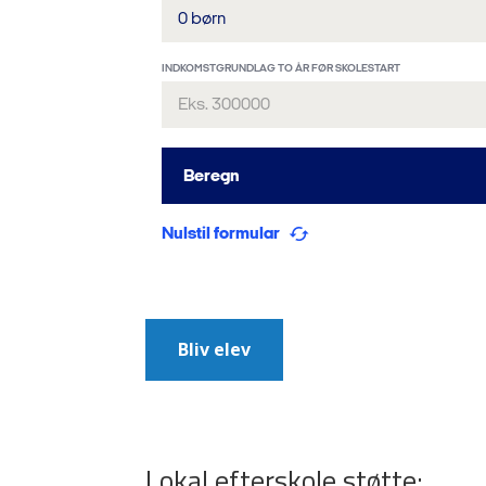
Bliv elev
Lokal efterskole støtte: