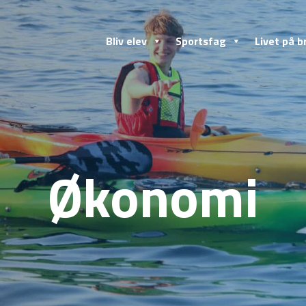
Bliv elev
Sportsfag
Livet på b
Økonomi