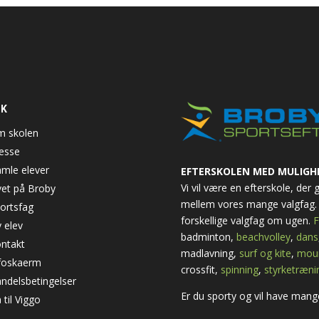
NK
 skolen
esse
mle elever
EFTERSKOLEN MED MULIGH
Vi vil være en efterskole, der
vet på Broby
mellem vores mange valgfag. 
ortsfag
forskellige valgfag om ugen.
F
 elev
badminton,
beachvolley
,
dans
ntakt
madlavning,
surf og kite
,
moun
foskaerm
crossfit,
spinning
,
styrketræni
ndelsbetingelser
Er du sporty og vil have mange
 til Viggo