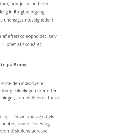
gdom, arbejdsløshed eller
elig indtægtsnedgang.
lle uhensigtsmæssigheder i
 af efterskoleopholdet, selv
 løbet af skoleåret.
tte på Broby
ørende den individuelle
eling. Tildelingen sker efter
ysninger, som indhentes forud
ning
– Download og udfyld
dprintes, underskrives og
on til skolens adresse.